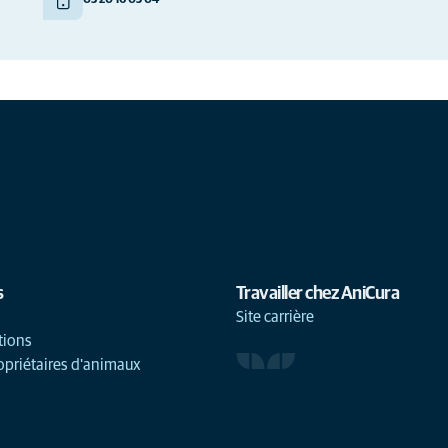
03 20 16 05 04
s
Travailler chez AniCura
Site carrière
tions
opriétaires d'animaux