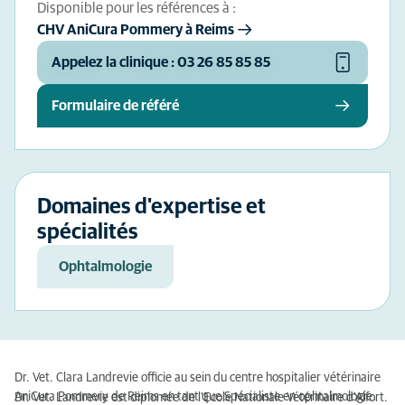
Disponible pour les références à :
CHV AniCura Pommery à Reims
Appelez la clinique : 03 26 85 85 85
Formulaire de référé
Domaines d'expertise et
spécialités
Ophtalmologie
Dr. Vet. Clara Landrevie officie au sein du centre hospitalier vétérinaire
AniCura Pommery de Reims en tant que Spécialiste en ophtalmologie.
Dr. Vet. Landrevie est diplomée de l'Ecole Nationale Vétérinaire d'Alfort.