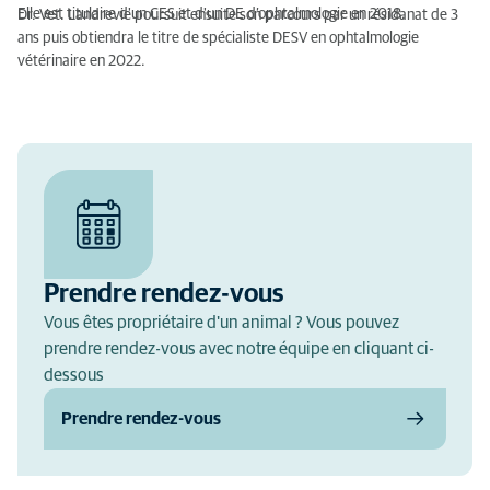
Elle est titulaire d'un CES et d'un DE d’ophtalmologie en 2018.
Dr. Vet. Landrevie poursuit ensuite son parcours par un résidanat de 3
ans puis obtiendra le titre de spécialiste DESV en ophtalmologie
vétérinaire en 2022.
Prendre rendez-vous
Vous êtes propriétaire d'un animal ? Vous pouvez
prendre rendez-vous avec notre équipe en cliquant ci-
dessous
Prendre rendez-vous