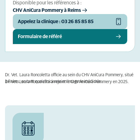
Disponible pour les références à :
CHV AniCura Pommery à Reims
Appelez la clinique : 03 26 85 85 85
Formulaire de référé
Dr. Vet. Laura Roncoletta officie au sein du CHV AniCura Pommery, situé
à Reims, en tant que clinicienne en Imagerie médicale.
Dr. Vet. Laura Roncoletta a rejoint le CHV AniCura Pommery en 2025.