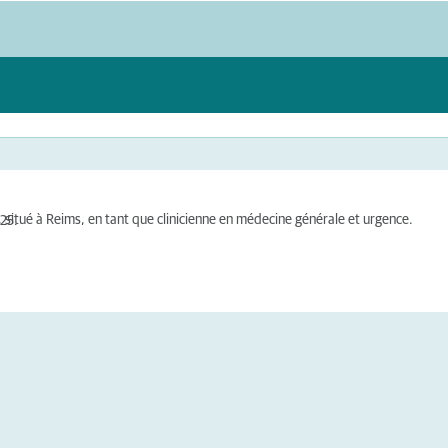
situé à Reims, en tant que clinicienne en médecine générale et urgence.
25.