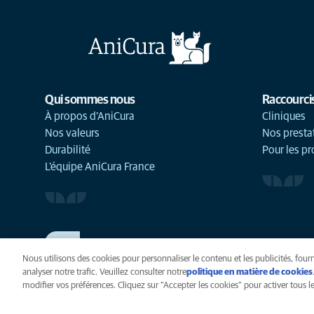
Qui sommes nous
Raccourci
À propos d'AniCura
Cliniques
Nos valeurs
Nos presta
Durabilité
Pour les pr
L'équipe AniCura France
TRAVAILLER CHEZ ANICURA
Voir nos offres d'emploi
Nous utilisons des cookies pour personnaliser le contenu et les publicités, fourn
analyser notre trafic. Veuillez consulter notre
politique en matière de cookies
modifier vos préférences. Cliquez sur "Accepter les cookies" pour activer tous les
Vie privée
Légal
Cook