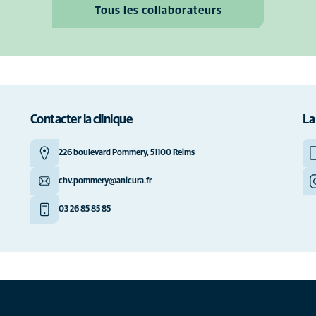
Tous les collaborateurs
Contacter la clinique
La
226 boulevard Pommery, 51100 Reims
chv.pommery@anicura.fr
03 26 85 85 85