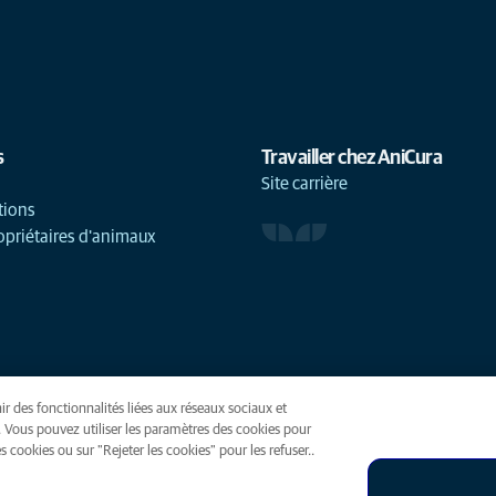
s
Travailler chez AniCura
Site carrière
tions
opriétaires d'animaux
ir des fonctionnalités liées aux réseaux sociaux et
(opens in a new tab)
. Vous pouvez utiliser les paramètres des cookies pour
 cookies ou sur "Rejeter les cookies" pour les refuser..
ies
Accessibilité
Presse
Global Human Rights
AniCura est une f