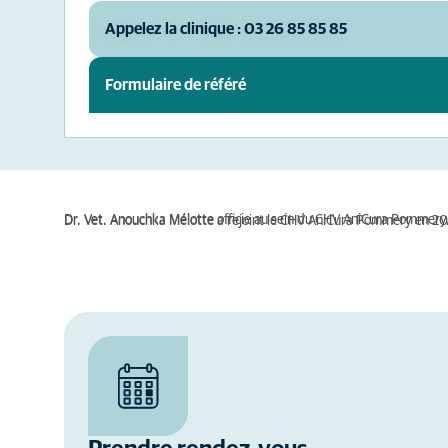
Appelez la clinique : 03 26 85 85 85
Formulaire de référé
Dr. Vet. Anouchka Mélotte officie au sein du CHV AniCura Pommery, 
Dr. Vet. Anouchka Mélotte a rejoint le CHV AniCura Pommery en 20