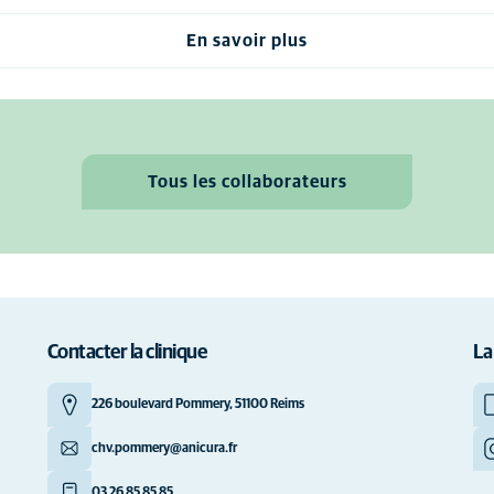
En savoir plus
Tous les collaborateurs
Contacter la clinique
La
226 boulevard Pommery, 51100 Reims
chv.pommery@anicura.fr
03 26 85 85 85