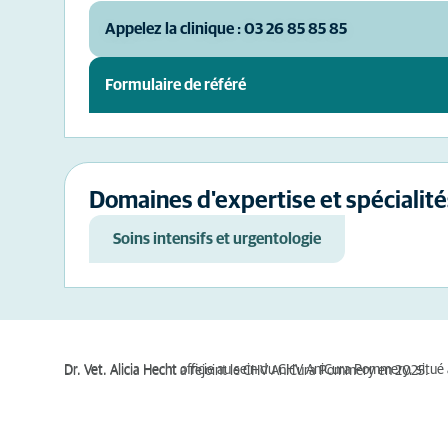
Appelez la clinique : 03 26 85 85 85
Formulaire de référé
Domaines d'expertise et spécialité
Soins intensifs et urgentologie
Dr. Vet. Alicia Hecht officie au sein du CHV AniCura Pommery, situé 
Dr. Vet. Alicia Hecht a rejoint le CHV AniCura Pommery en 2025.