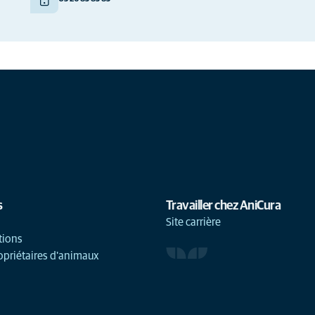
s
Travailler chez AniCura
Site carrière
tions
opriétaires d'animaux