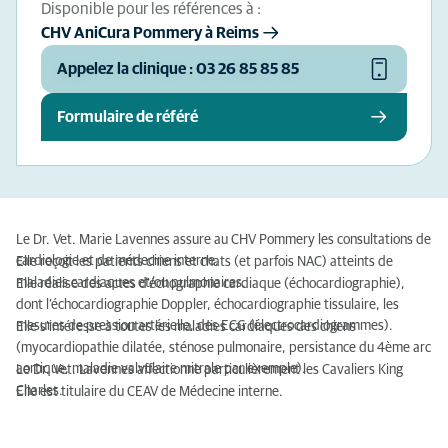
Disponible pour les références à :
CHV AniCura Pommery à Reims
Appelez la clinique : 03 26 85 85 85
Formulaire de référé
Le Dr. Vet. Marie Lavennes assure au CHV Pommery les consultations de
cardiologie et de médecine interne.
Elle reçoit les patients chiens et chats (et parfois NAC) atteints de
maladies cardiaques et/ou pulmonaires.
Elle réalise des actes d’échographie cardiaque (échocardiographie),
dont l’échocardiographie Doppler, échocardiographie tissulaire, les
mesures de pression artérielle, des ECG (électrocardiogrammes).
Elle s’intéresse à toutes les maladies cardiaques des chiens
(myocardiopathie dilatée, sténose pulmonaire, persistance du 4ème arc
aortique, maladie valvulaire mitrale par exemple).
Le Dr. Vet. Lavennes affectionne particulièrement les Cavaliers King
Charles.
Elle est titulaire du CEAV de Médecine interne.