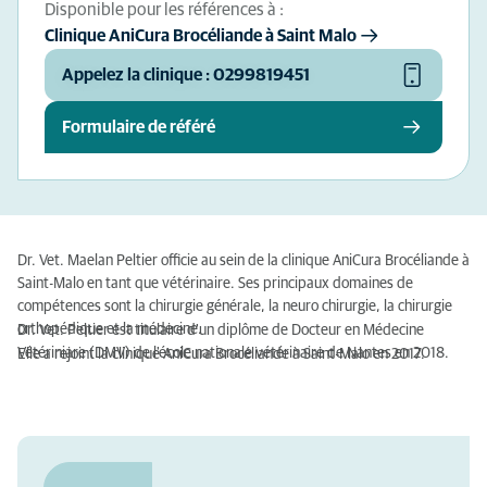
Disponible pour les références à :
Clinique AniCura Brocéliande à Saint Malo
Appelez la clinique : 0299819451
Formulaire de référé
Dr. Vet. Maelan Peltier officie au sein de la clinique AniCura Brocéliande à
Saint-Malo en tant que vétérinaire. Ses principaux domaines de
compétences sont la chirurgie générale, la neuro chirurgie, la chirurgie
orthopédique et la médecine.
Dr. Vet. Peltier est titulaire d'un diplôme de Docteur en Médecine
Vétériniare (DMV) de l'école nationale vétérinaire de Nantes en 2018.
Elle a rejoint la clinique AniCura Brocéliande à Saint-Malo en 2017.