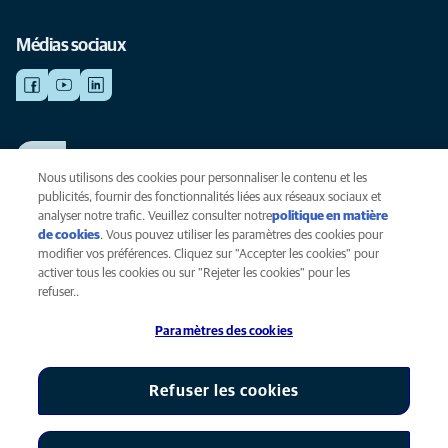
Médias sociaux
TRAVAILLER CHEZ ANICURA
Voir nos offres d'emploi
Nous utilisons des cookies pour personnaliser le contenu et les
publicités, fournir des fonctionnalités liées aux réseaux sociaux et
analyser notre trafic. Veuillez consulter notre
politique en matière
de cookies
(opens in a new tab)
. Vous pouvez utiliser les paramètres des cookies pour
Vie privée
modifier vos préférences. Cliquez sur "Accepter les cookies" pour
Légal
activer tous les cookies ou sur "Rejeter les cookies" pour les
Cookies
refuser..
Accessibilité
Paramètres des cookies
Presse
Global Human Rights
AniCura est une filiale de Mars, Inc © 2026
Refuser les cookies