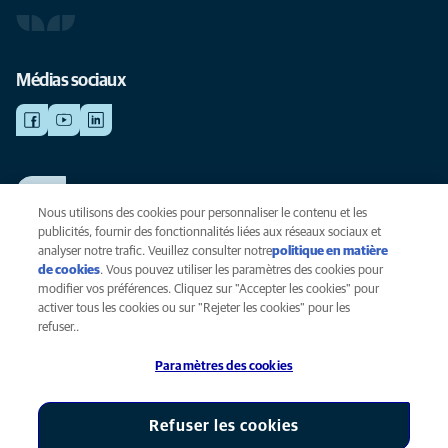
Médias sociaux
TRAVAILLER CHEZ ANICURA
Voir nos offres d'emploi
Nous utilisons des cookies pour personnaliser le contenu et les
publicités, fournir des fonctionnalités liées aux réseaux sociaux et
analyser notre trafic. Veuillez consulter notre
politique en matière
de cookies
(opens in a new tab)
. Vous pouvez utiliser les paramètres des cookies pour
Vie privée
modifier vos préférences. Cliquez sur "Accepter les cookies" pour
Légal
activer tous les cookies ou sur "Rejeter les cookies" pour les
Cookies
refuser..
Accessibilité
Paramètres des cookies
Presse
Global Human Rights
AniCura est une filiale de Mars, Inc © 2026
Refuser les cookies