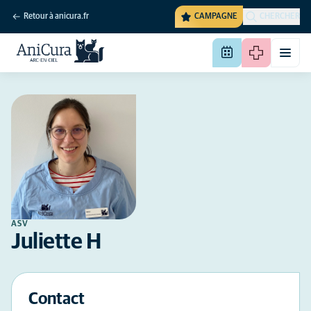
Retour à anicura.fr
CAMPAGNE
CHERCHER
ASV
Juliette H
Contact