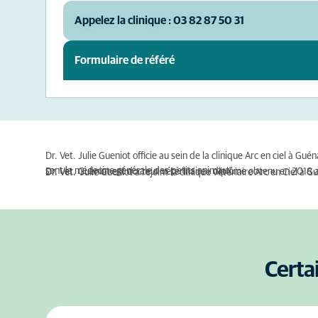
Appelez la clinique : 03 82 87 50 31
Formulaire de référé
Dr. Vet. Julie Gueniot officie au sein de la clinique Arc en ciel à
sont la médecine générale des petits animaux.
Dr. Vet. Gueniot est docteur vétérinaire ; diplôme obtenu en 2018 
Dr. Vet. Julie Gueniot a rejoint la clinique vétériaire Arc en Ciel à
Certa