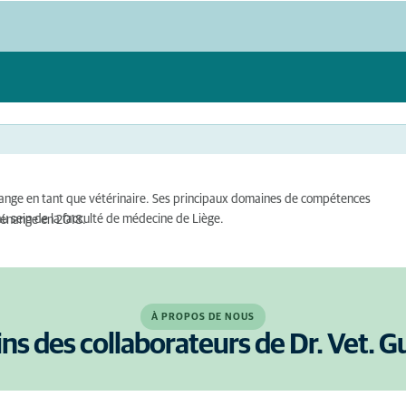
 Guénange en tant que vétérinaire. Ses principaux domaines de compétences
au sein de la facculté de médecine de Liège.
 Guénange en 2018.
À PROPOS DE NOUS
ins des collaborateurs de Dr. Vet. G