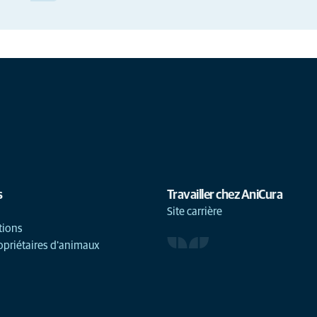
s
Travailler chez AniCura
Site carrière
tions
opriétaires d'animaux