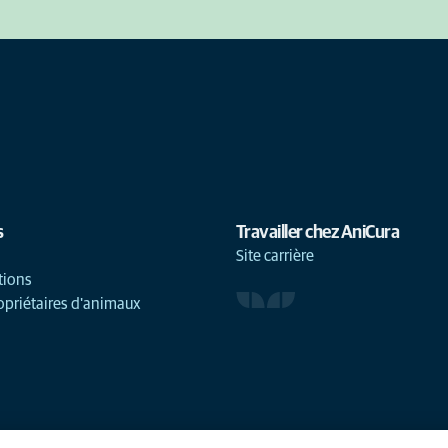
s
Travailler chez AniCura
Site carrière
tions
opriétaires d'animaux