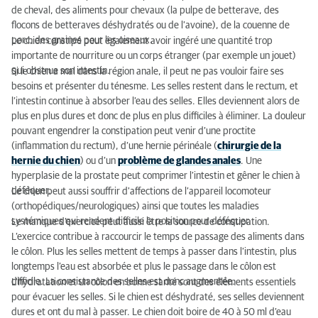
de cheval, des aliments pour chevaux (la pulpe de betterave, des
flocons de betteraves déshydratés ou de l’avoine), de la couenne de
Traitement chez le vétérinaire
porc, des graines pour les oiseaux.
Le chien constipé peut également avoir ingéré une quantité trop
importante de nourriture ou un corps étranger (par exemple un jouet)
qui obstrue son intestin.
Si le chien a mal dans la région anale, il peut ne pas vouloir faire ses
besoins et présenter du ténesme. Les selles restent dans le rectum, et
l’intestin continue à absorber l’eau des selles. Elles deviennent alors de
plus en plus dures et donc de plus en plus difficiles à éliminer. La douleur
pouvant engendrer la constipation peut venir d’une proctite
(inflammation du rectum), d’une hernie périnéale (
chirurgie de la
hernie du chien
) ou d’un
problème de glandes anales
. Une
hyperplasie de la prostate peut comprimer l’intestin et gêner le chien à
déféquer.
Le chien peut aussi souffrir d'affections de l’appareil locomoteur
(orthopédiques/neurologiques) ainsi que toutes les maladies
systémiques qui rendent difficile la position pour déféquer.
Le manque d’exercice peut aussi être la source de constipation.
L’exercice contribue à raccourcir le temps de passage des aliments dans
le côlon. Plus les selles mettent de temps à passer dans l’intestin, plus
longtemps l’eau est absorbée et plus le passage dans le côlon est
difficile. La consistance des selles est donc augmentée.
L’hydratation et un côlon en bonne santé sont des éléments essentiels
pour évacuer les selles. Si le chien est déshydraté, ses selles deviennent
dures et ont du mal à passer. Le chien doit boire de 40 à 50 ml d’eau