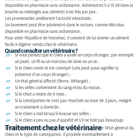
disponible en pharmacie sans ordonnance. Administrez 5 à 15 ml dans la
bouche ou mélangés aux aliments trois fois par jour ;
Les promenades améliorent l’activité intestinale ;
Un lavement peut être administré dans le rectum, comme Microlax,
disponible en pharmacie sans ordonnance ;
Pour aider l’équilibre de l’estomac, il convient de lui donner un aliment
facile à digérer vendu chez le vétérinaire.
Quand consulter un vétérinaire ?
Si vous pensez que le chien a avalé un corps étranger, par exemple
un jouet, un fil ou un morceau de laine ou un os ;
Si le chien vomit et est constipé (cela peut aussi signifier la
présence d’un corps étranger) ;
Un état général affecté (fièvre, léthargie) ;
Si les selles contiennent du sang et/ou du mucus ;
Si le chiot a moins de 6 mois ;
Si la constipation ne s’est pas résorbée au bout de 2 jours, malgré
un traitement à domicile ;
Si le chien a mal lorsqu’il évacue ses selles ;
Si le chien a peu ou pas d’appétit et s’il ne boit pas beaucoup.
Traitement chez le vétérinaire
Le vétérinaire effectue un examen clinique pour évaluer l’état général du
chien et le type de constipation. Il procède éventuellement à