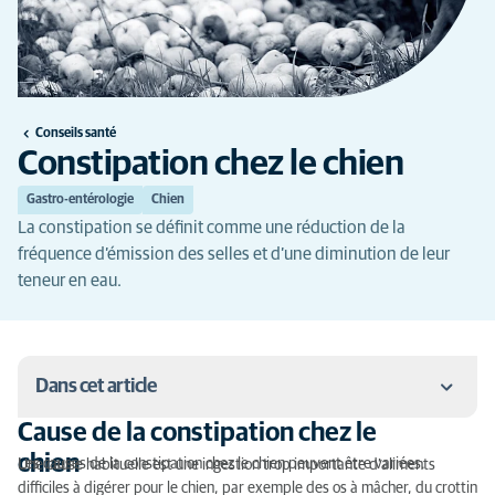
Conseils santé
Constipation chez le chien
Gastro-entérologie
Chien
La constipation se définit comme une réduction de la
fréquence d’émission des selles et d’une diminution de leur
teneur en eau.
Dans cet article
Cause de la constipation chez le
Cause de la constipation chez le chien
chien
Les causes de la constipation chez le chien peuvent être variées.
Une cause habituelle est une ingestion trop importante d’aliments
difficiles à digérer pour le chien, par exemple des os à mâcher, du crottin
Symptômes de la constipation chez le chien