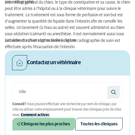
une radiographie.
Selon l’état général du chien, le type de constipation et sa cause, le chien
peut être admis à l’hôpital ou à la clinique vétérinaire pour suivre le
traitement. Le traitement est sous forme de perfusion et son but est
d’augmenter la quantité de liquide dans l’intestin afin de ramollir les
selles. Un lavement (à l’eau ou autre) est souvent administré au chien
sous sédation (calmant) ou anesthésie. Il est normalement aussi sous
lactulose et suit un régime facile à digérer.
Les selles du chien sont examinées et une radiographie de suivi est
effectuée après l’évacuation de l’intestin.
Contactez un vétérinaire
Conseil !
Vous pouvez effectuer une recherche par nom de clinique, par
ville ou utiliser votre emplacement pour trouver des cliniques près de chez
vous.
Comment activer.
Cliniques les plus proches
Toutes les cliniques